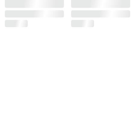
Estamos aquí para ayudarte. Si 
tienes alguna duda o necesitas 
asesoramiento, no dudes en 
ponerte en contacto con nosotros. 
Nuestro equipo de profesionales 
está listo para ofrecerte la 
atención personalizada que 